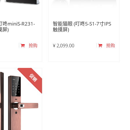
咚miniS-R231-
智能猫眼 (叮咚5-S1-7寸IPS
摸屏)
触摸屏)
抢购
¥
2,099.00
抢购
促销