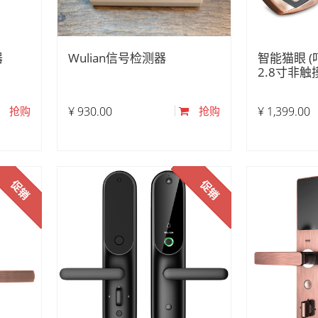
器
Wulian信号检测器
智能猫眼 (叮
2.8寸非触
抢购
¥
930.00
抢购
¥
1,399.00
促销
促销