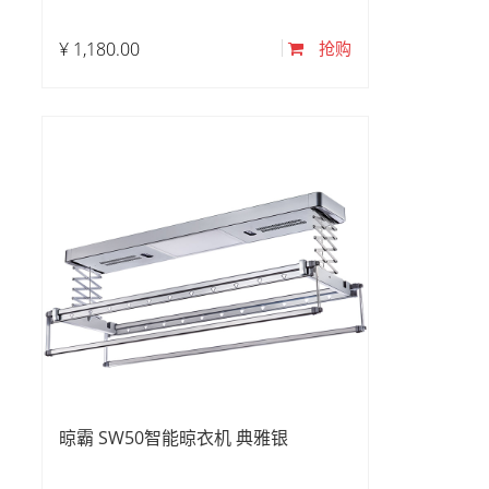
¥
1,180.00
抢购
晾霸 SW50智能晾衣机 典雅银