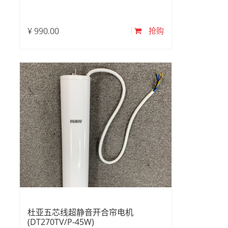
¥
990.00
抢购
杜亚五芯线超静音开合帘电机
(DT270TV/P-45W)