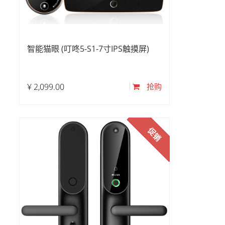
智能猫眼 (叮咚5-S1-7寸IPS触摸屏)
¥
2,099.00
抢购
促销