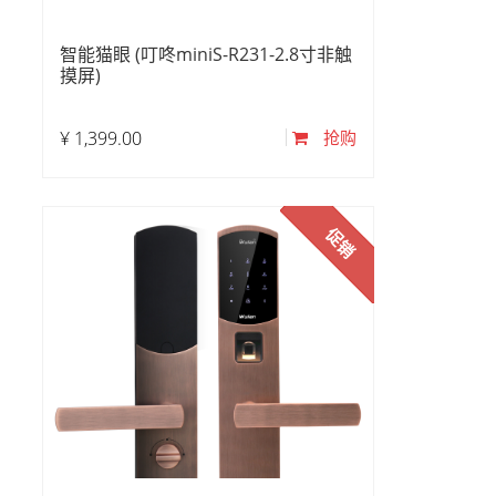
智能猫眼 (叮咚miniS-R231-2.8寸非触
摸屏)
¥
1,399.00
抢购
促销