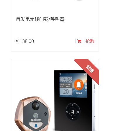
自发电无线门铃/呼叫器
¥
138.00
抢购
促销