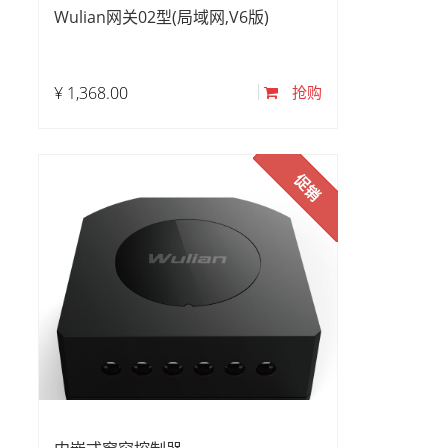
Wulian网关02型(局域网,V6版)
¥
1,368.00
抢购
促销