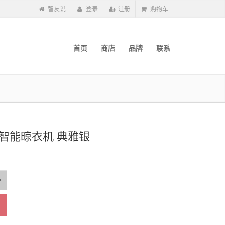
智友说
登录
注册
购物车
首页
商店
品牌
联系
0智能晾衣机 典雅银
车