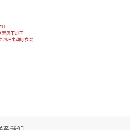
FH
消毒风干烘干
降四杆电动晾衣架
联系我们