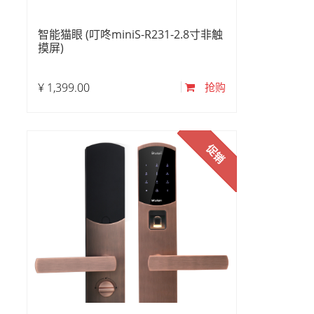
智能猫眼 (叮咚miniS-R231-2.8寸非触
摸屏)
¥
1,399.00
抢购
促销