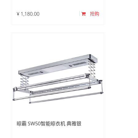
¥
1,180.00
抢购
晾霸 SW50智能晾衣机 典雅银