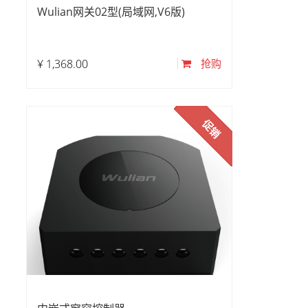
Wulian网关02型(局域网,V6版)
¥
1,368.00
抢购
促销