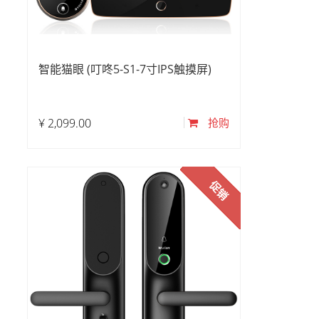
智能猫眼 (叮咚5-S1-7寸IPS触摸屏)
¥
2,099.00
抢购
促销