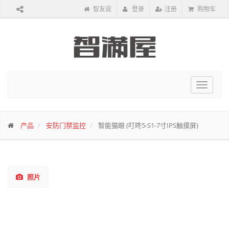
智友说
登录
注册
购物车
Toggle
navigat
产品
安防门禁监控
智能猫眼 (叮咚5-S1-7寸IPS触摸屏)
照片