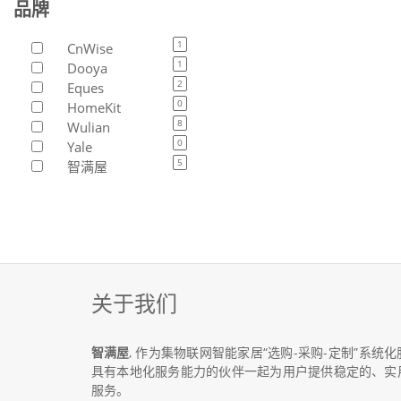
品牌
1
CnWise
1
Dooya
2
Eques
0
HomeKit
8
Wulian
0
Yale
5
智满屋
关于我们
智满屋
, 作为集物联网智能家居“选购-采购-定制”系
具有本地化服务能力的伙伴一起为用户提供稳定的、实
服务。