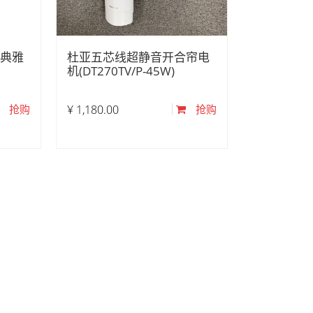
 典雅
杜亚五芯线超静音开合帘电
机(DT270TV/P-45W)
抢购
¥
1,180.00
抢购